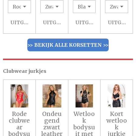
UITGESCHAKELD
UITGESCHAKELD
UITGESCHAKELD
UITGESCH
>> BEKIJK ALLE KORSETTEN >>
Clubwear jurkjes
Rode
Ondeu
Wetloo
Kort
clubwe
gend
k
wetloo
ar
zwart
bodysu
k
bodysu
leather
it met
jurkje