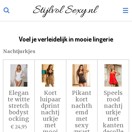
Ga
direct
naar
de
hoofdinhoud
Voel je verleidelijk in mooie lingerie
Nachtjurkjes
Elegan
Kort
Pikant
Speels
te witte
luipaar
kort
rood
stretch
dprint
nachth
nachtj
bodyst
nachtj
emd
urkje
ocking
urkje
met
met
met
sexy
kanten
€ 24,95
mooi
zwart
decolle