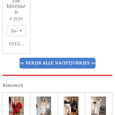
rde
bloeme
n
€ 25,95
UITGESCHAKELD
>> BEKIJK ALLE NACHTJURKJES >>
Kimono's