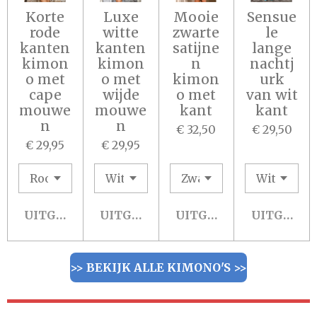
Korte
Luxe
Mooie
Sensue
rode
witte
zwarte
le
kanten
kanten
satijne
lange
kimon
kimon
n
nachtj
o met
o met
kimon
urk
cape
wijde
o met
van wit
mouwe
mouwe
kant
kant
n
n
€ 32,50
€ 29,50
€ 29,95
€ 29,95
UITGESCHAKELD
UITGESCHAKELD
UITGESCHAKELD
UITGESCH
>> BEKIJK ALLE KIMONO'S >>