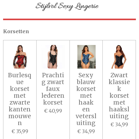
Korsetten
Burlesq
Prachti
Sexy
Zwart
ue
g zwart
blauw
klassie
korset
faux
korset
k
met
lederen
met
korset
zwarte
korset
haak
met
kanten
en
haaksl
€ 40,99
mouwe
vetersl
uiting
n
uiting
€ 34,99
€ 35,99
€ 34,99