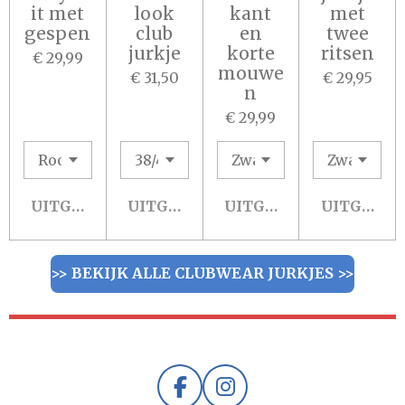
it met
look
kant
met
gespen
club
en
twee
jurkje
korte
ritsen
€ 29,99
mouwe
€ 31,50
€ 29,95
n
€ 29,99
UITGESCHAKELD
UITGESCHAKELD
UITGESCHAKELD
UITGESCH
>> BEKIJK ALLE CLUBWEAR JURKJES >>
F
I