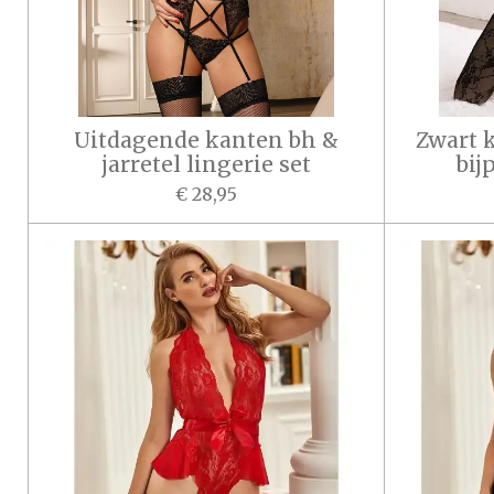
Uitdagende kanten bh &
Zwart 
jarretel lingerie set
bij
€ 28,95