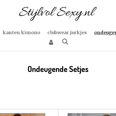
kanten kimono
clubwear jurkjes
ondeugen
Ondeugende Setjes