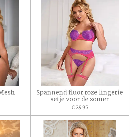
 Mesh
Spannend fluor roze lingerie
e
setje voor de zomer
€ 29,95