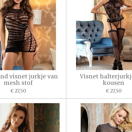
nd visnet jurkje van
Visnet halterjurk
mesh stof
kousen
€ 27,50
€ 27,50