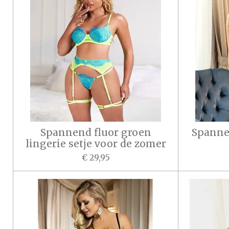
Spannend fluor groen
Spanne
lingerie setje voor de zomer
€ 29,95