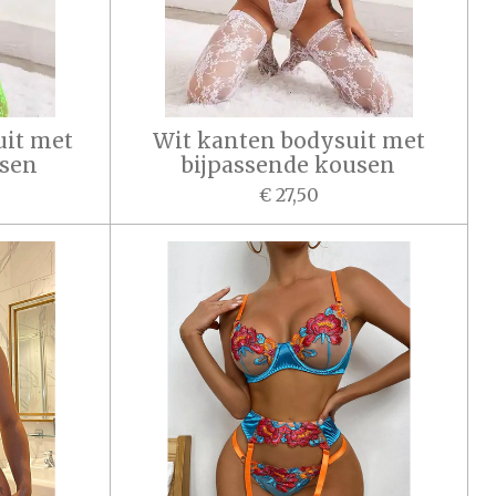
uit met
Wit kanten bodysuit met
usen
bijpassende kousen
€ 27,50