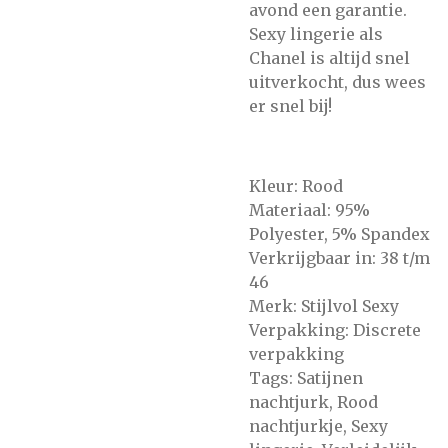
avond een garantie.
Sexy lingerie als
Chanel is altijd snel
uitverkocht, dus wees
er snel bij!
Kleur: Rood
Materiaal: 95%
Polyester, 5% Spandex
Verkrijgbaar in: 38 t/m
46
Merk: Stijlvol Sexy
Verpakking: Discrete
verpakking
Tags: Satijnen
nachtjurk, Rood
nachtjurkje, Sexy