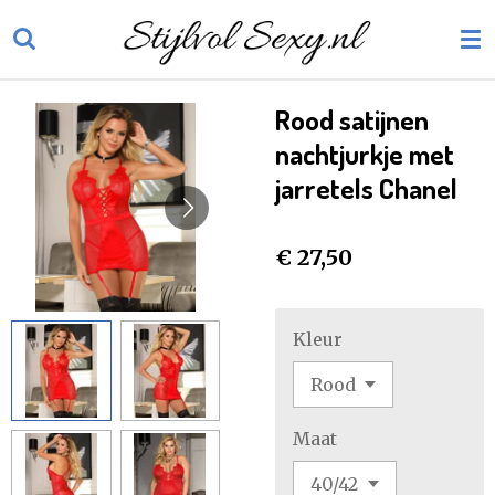
Ga
direct
naar
de
Rood satijnen
hoofdinhoud
nachtjurkje met
jarretels Chanel
€ 27,50
Kleur
Maat