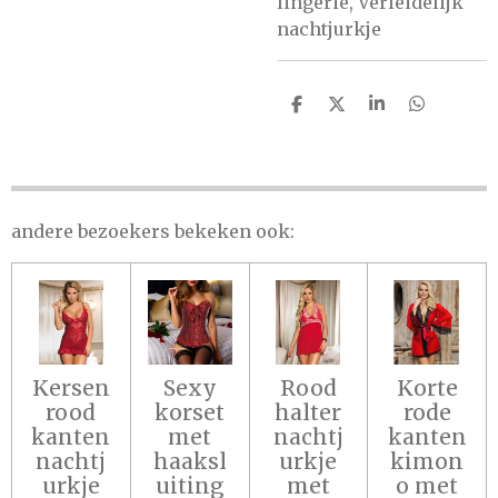
lingerie, Verleidelijk
nachtjurkje
D
D
S
D
E
E
H
E
L
E
A
L
E
L
R
E
N
E
N
andere bezoekers bekeken ook:
Kersen
Sexy
Rood
Korte
rood
korset
halter
rode
kanten
met
nachtj
kanten
nachtj
haaksl
urkje
kimon
urkje
uiting
met
o met