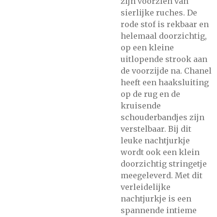
zijn voorzien van
sierlijke ruches. De
rode stof is rekbaar en
helemaal doorzichtig,
op een kleine
uitlopende strook aan
de voorzijde na. Chanel
heeft een haaksluiting
op de rug en de
kruisende
schouderbandjes zijn
verstelbaar. Bij dit
leuke nachtjurkje
wordt ook een klein
doorzichtig stringetje
meegeleverd. Met dit
verleidelijke
nachtjurkje is een
spannende intieme