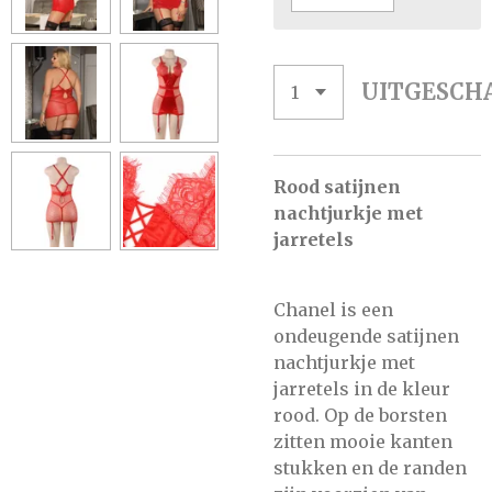
UITGESCH
Rood satijnen
nachtjurkje met
jarretels
Chanel is een
ondeugende satijnen
nachtjurkje met
jarretels in de kleur
rood. Op de borsten
zitten mooie kanten
stukken en de randen