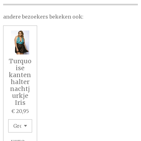
t
t
t
t
t
i
m
e
e
e
e
e
n
e
andere bezoekers bekeken ook:
n
g
r
r
r
r
r
:
r
r
r
r
5
e
e
e
e
s
t
n
n
n
n
e
Turquo
r
ise
r
kanten
e
halter
n
nachtj
urkje
Iris
€ 20,95