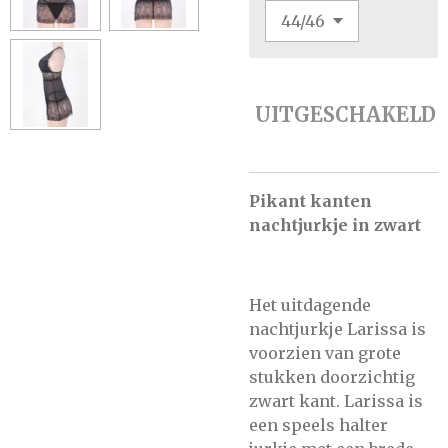
UITGESCHAKELD
Pikant kanten
nachtjurkje in zwart
Het uitdagende
nachtjurkje Larissa is
voorzien van grote
stukken doorzichtig
zwart kant. Larissa is
een speels halter