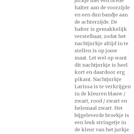
jurkje met een brede
halter aan de voorzijde
en een dun bandje aan
de achterzijde. De
halter is gemakkelijk
verstelbaar, zodat het
nachtjurkje altijd in te
stellen is op jouw
maat. Let wel op want
dit nachtjurkje is heel
kort en daardoor erg
pikant. Nachtjurkje
Larissa is te verkrijgen
in de kleuren blauw /
zwart, rood / zwart en
helemaal zwart. Het
bijgeleverde broekje is
een leuk stringetje in
de kleur van het jurkje.