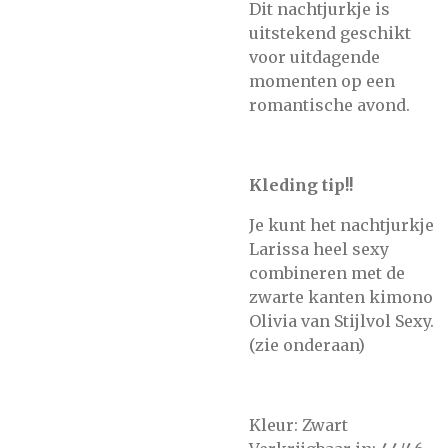
Dit nachtjurkje is
uitstekend geschikt
voor uitdagende
momenten op een
romantische avond.
Kleding tip!!
Je kunt het nachtjurkje
Larissa heel sexy
combineren met de
zwarte kanten kimono
Olivia van Stijlvol Sexy.
(zie onderaan)
Kleur: Zwart