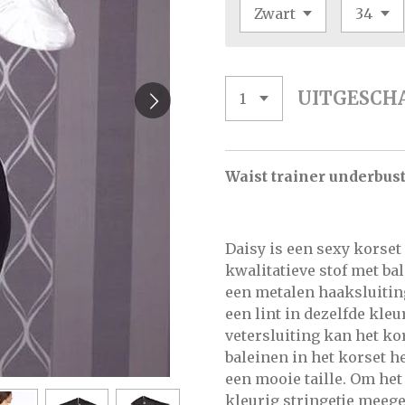
UITGESCH
Waist trainer underbust
Daisy is een sexy korset
kwalitatieve stof met ba
een metalen haaksluiting
een lint in dezelfde kleu
vetersluiting kan het k
baleinen in het korset he
een mooie taille. Om het
kleurig stringetje meegel