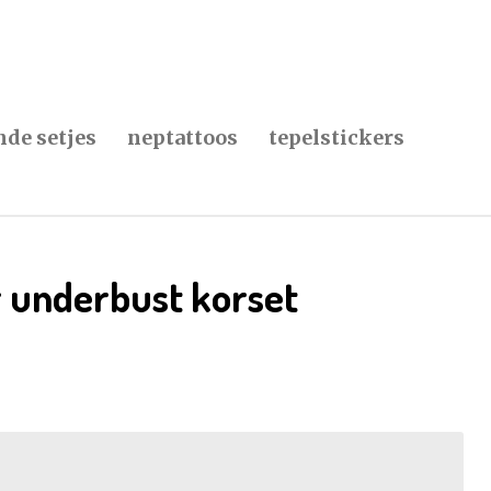
de setjes
neptattoos
tepelstickers
r underbust korset