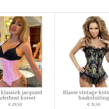
 klassiek jacquard
Blauw vintage kor
derbust korset
haaksluitin
€ 29,50
€ 35,50