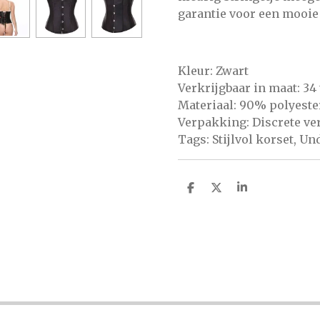
garantie voor een mooie 
Kleur: Zwart
Verkrijgbaar in maat: 34
Materiaal: 90% polyeste
Verpakking: Discrete v
Tags: Stijlvol korset, Un
D
D
S
E
E
H
L
E
A
E
L
R
N
E