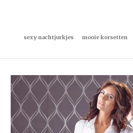
Ga
direct
naar
de
hoofdinhoud
sexy nachtjurkjes
mooie korsetten