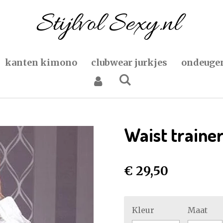
kanten kimono
clubwear jurkjes
ondeugen
Waist traine
€ 29,50
Kleur
Maat