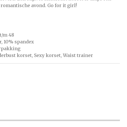
romantische avond. Go for it girl!
 t/m 48
r, 10% spandex
erpakking
derbust korset, Sexy korset, Waist trainer