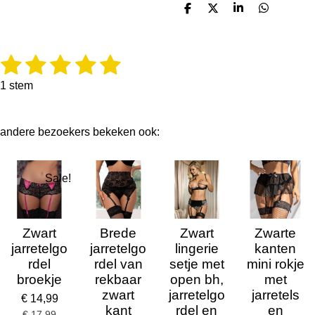
D
D
S
D
e
e
h
e
l
e
a
l
e
l
r
e
n
e
n
1
2
3
4
5
R
S
a
t
s
s
s
s
s
t
e
1 stem
i
m
t
t
t
t
t
n
m
g
e
e
e
e
e
e
andere bezoekers bekeken ook:
:
n
5
r
r
r
r
r
s
r
r
r
r
t
Sale!
e
e
e
e
e
r
r
n
n
n
n
e
Zwart
Brede
Zwart
Zwarte
n
jarretelgo
jarretelgo
lingerie
kanten
rdel
rdel van
setje met
mini rokje
broekje
rekbaar
open bh,
met
zwart
jarretelgo
jarretels
€ 14,99
kant
rdel en
en
€ 17,99