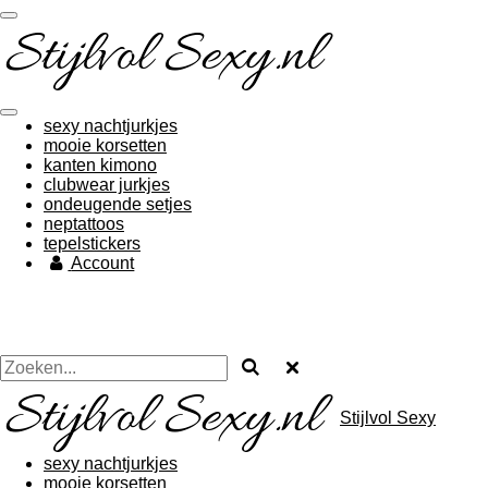
Ga
direct
naar
de
hoofdinhoud
sexy nachtjurkjes
mooie korsetten
kanten kimono
clubwear jurkjes
ondeugende setjes
neptattoos
tepelstickers
Account
Stijlvol Sexy
sexy nachtjurkjes
mooie korsetten