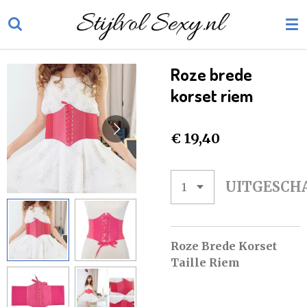
Ga
direct
naar
de
Roze brede
hoofdinhoud
korset riem
€ 19,40
UITGESCH
Roze Brede Korset
Taille Riem