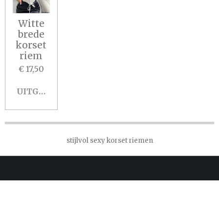
t
n
n
n
n
e
Witte
r
brede
r
korset
e
riem
n
€ 17,50
UITGESCHAKELD
stijlvol sexy korset riemen