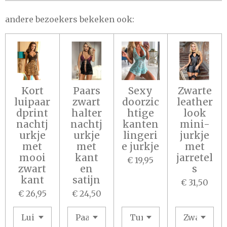
m
e
e
e
e
e
n
e
andere bezoekers bekeken ook:
n
g
r
r
r
r
r
:
r
r
r
r
4
e
e
e
e
s
t
n
n
n
n
e
Kort
Paars
Sexy
Zwarte
r
luipaar
zwart
doorzic
leather
r
dprint
halter
htige
look
e
nachtj
nachtj
kanten
mini-
n
urkje
urkje
lingeri
jurkje
met
met
e jurkje
met
mooi
kant
jarretel
€ 19,95
zwart
en
s
kant
satijn
€ 31,50
€ 26,95
€ 24,50