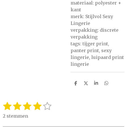
materiaal: polyester +
kant
merk: Stijlvol Sexy
Lingerie
verpakking: discrete
verpakking
tags: tijger print,
panter print, sexy
lingerie, luipaard print
lingerie
D
D
S
D
E
E
H
E
L
E
A
L
E
L
R
E
1
2
3
4
5
N
E
N
S
R
t
a
s
s
s
s
s
e
2 stemmen
t
t
t
t
t
t
m
i