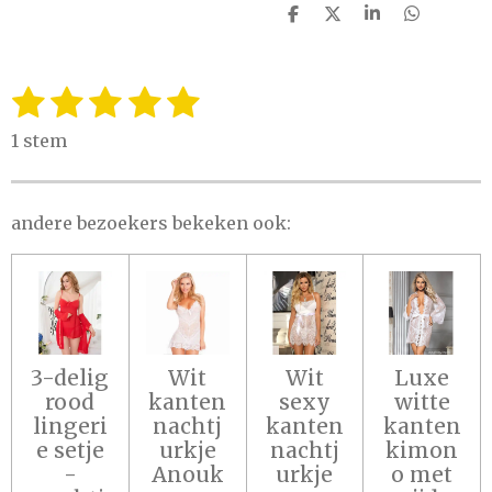
D
D
S
D
E
E
H
E
L
E
A
L
E
L
R
E
1
2
3
4
5
N
E
N
S
R
t
a
s
s
s
s
s
e
1 stem
t
t
t
t
t
t
m
i
m
e
e
e
e
e
n
e
andere bezoekers bekeken ook:
n
g
r
r
r
r
r
:
r
r
r
r
5
e
e
e
e
s
t
n
n
n
n
e
3-delig
Wit
Wit
Luxe
r
rood
kanten
sexy
witte
r
lingeri
nachtj
kanten
kanten
e
e setje
urkje
nachtj
kimon
n
-
Anouk
urkje
o met