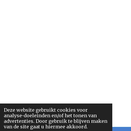
Deze website gebruikt cookies voor
analyse-doeleinden en/of het tonen van
advertenties. Door gebruik te blijven maken
van de site gaat u hiermee akkoord.