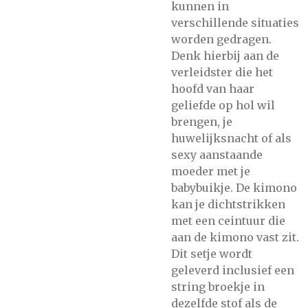
kunnen in
verschillende situaties
worden gedragen.
Denk hierbij aan de
verleidster die het
hoofd van haar
geliefde op hol wil
brengen, je
huwelijksnacht of als
sexy aanstaande
moeder met je
babybuikje. De kimono
kan je dichtstrikken
met een ceintuur die
aan de kimono vast zit.
Dit setje wordt
geleverd inclusief een
string broekje in
dezelfde stof als de