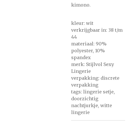
kimono.
kleur: wit
verkrijgbaar in: 38 t/m
44
materiaal: 90%
polyester, 10%
spandex
merk: Stijlvol Sexy
Lingerie
verpakking: discrete
verpakking
tags: lingerie setje,
doorzichtig
nachtjurkje, witte
lingerie