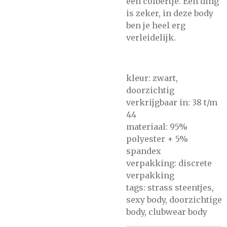
een colbertje. Één ding
is zeker, in deze body
ben je heel erg
verleidelijk.
kleur: zwart,
doorzichtig
verkrijgbaar in: 38 t/m
44
materiaal: 95%
polyester + 5%
spandex
verpakking: discrete
verpakking
tags: strass steentjes,
sexy body, doorzichtige
body, clubwear body