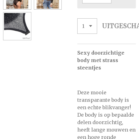
UITGESCH
Sexy doorzichtige
body met strass
steentjes
Deze mooie
transparante body is
een echte blikvanger!
De body is op bepaalde
delen doorzichtig,
heeft lange mouwen en
een hoge ronde