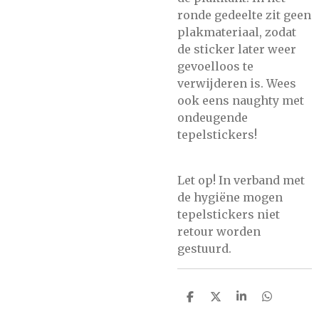
ronde gedeelte zit geen
plakmateriaal, zodat
de sticker later weer
gevoelloos te
verwijderen is. Wees
ook eens naughty met
ondeugende
tepelstickers!
Let op! In verband met
de hygiëne mogen
tepelstickers niet
retour worden
gestuurd.
D
D
S
D
E
E
H
E