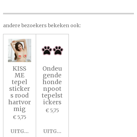
L
E
A
L
E
L
R
E
N
E
N
andere bezoekers bekeken ook:
KISS
Ondeu
ME
gende
tepel
honde
sticker
npoot
s rood
tepelst
hartvor
ickers
mig
€ 5,75
€ 5,75
UITGESCHAKELD
UITGESCHAKELD