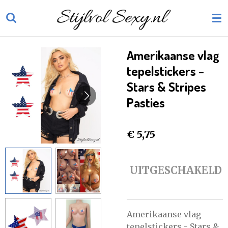
Ga
direct
naar
de
Amerikaanse vlag
hoofdinhoud
tepelstickers -
Stars & Stripes
Pasties
€ 5,75
UITGESCHAKELD
Amerikaanse vlag
tepelstickers - Stars &