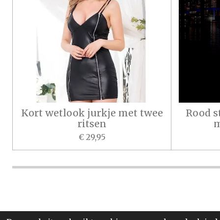
Kort wetlook jurkje met twee
Rood s
ritsen
m
€ 29,95