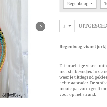
UITGESCH
Regenboog visnet jurkj
Dit prachtige visnet min
met strikbandjes in de ne
waar je uitdagend geklee
echte aanrader. De stof 
mooie pasvorm geeft om 
voor op het strand.