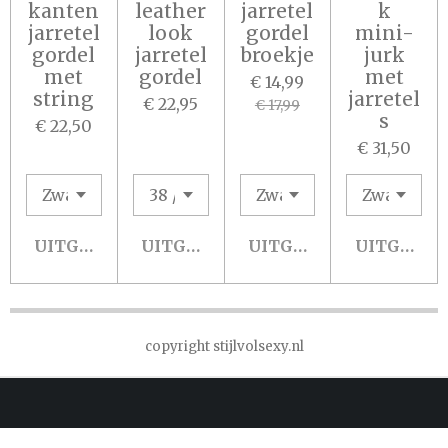
kanten
leather
jarretel
k
jarretel
look
gordel
mini-
gordel
jarretel
broekje
jurk
met
gordel
met
€ 14,99
string
jarretel
€ 22,95
€ 17,99
s
€ 22,50
€ 31,50
UITGESCHAKELD
UITGESCHAKELD
UITGESCHAKELD
UITGESCH
copyright stijlvolsexy.nl