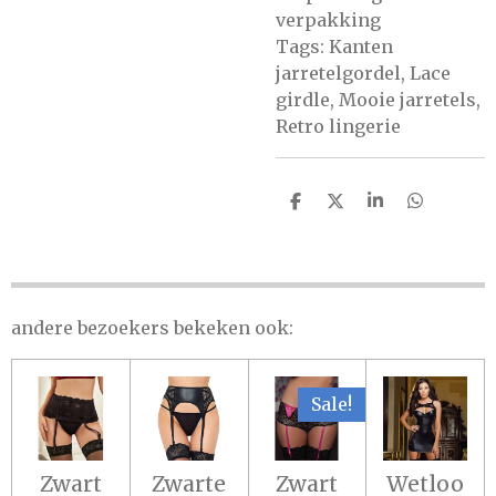
verpakking
Tags: Kanten
jarretelgordel, Lace
girdle, Mooie jarretels,
Retro lingerie
D
D
S
D
E
E
H
E
L
E
A
L
E
L
R
E
N
E
N
andere bezoekers bekeken ook:
Sale!
Zwart
Zwarte
Zwart
Wetloo