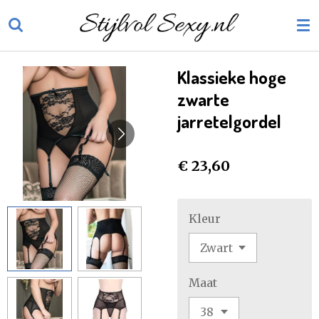
Ga
direct
naar
de
Klassieke hoge
hoofdinhoud
zwarte
jarretelgordel
€ 23,60
Kleur
Maat