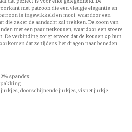
aat dat perfect is voor elke gelegenheid. De
oorkant met patroon die een vleugje elegantie en
t patroon is ingewikkeld en mooi, waardoor een
at die zeker de aandacht zal trekken. De zoom van
onden met een paar netkousen, waardoor een stoere
t. De verbinding zorgt ervoor dat de kousen op hun
 voorkomen dat ze tijdens het dragen naar beneden
 12% spandex
erpakking
 jurkjes, doorschijnende jurkjes, visnet jurkje