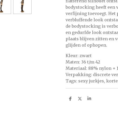
flatterend silhouet ontst
bodystocking heeft een v
verfijning toevoegt. He
verbluffende look ontsta
de bodystocking is verb
en gedurfde look ontstaa
plaats blijven zitten en
glijden of ophopen.
Kleur: zwart
Maten: 36 t/m 42
Materiaal: 88% nylon +
Verpakking: discrete v
Tags: sexy jurkjes, korte
D
D
S
E
E
H
L
E
A
E
L
R
N
E