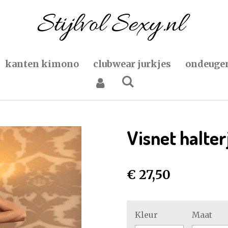
kanten kimono
clubwear jurkjes
ondeugen
Visnet halte
€ 27,50
Kleur
Maat