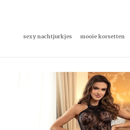
Ga
direct
naar
de
hoofdinhoud
sexy nachtjurkjes
mooie korsetten