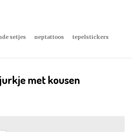
de setjes
neptattoos
tepelstickers
rjurkje met kousen